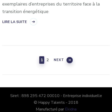
exemplaires d’entreprises du territoire face à la
transition énergétique
LIRE LA SUITE
Navigation
des
PAGE
PAGE
1
2
NEXT
articles
Siret : 898 295 472 00010 - Entreprise individuelle
© Happy Talents - 2018
Manufacturé par
Ekidna