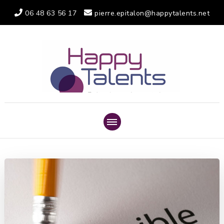
06 48 63 56 17
pierre.epitalon@happytalents.net
HA
ACTIVAT
DE PROJ
TA