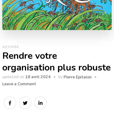
ASTUCES
Rendre votre
organisation plus robuste
by
updated on
18 avril 2024
Pierre Epitalon
on
Leave a Comment
Rendre
votre
organisation
plus