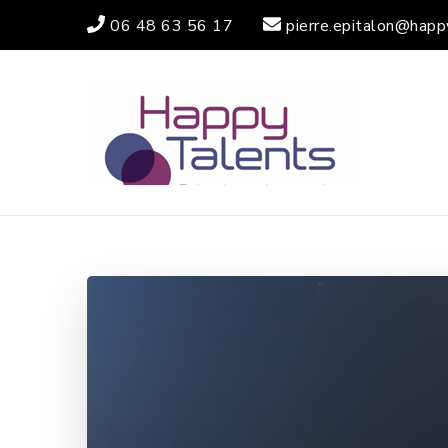
06 48 63 56 17
pierre.epitalon@happ
HA
ACTIVA