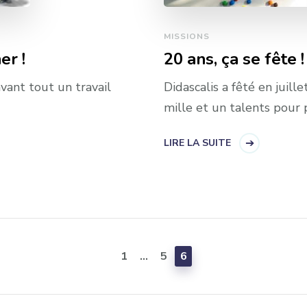
MISSIONS
er !
20 ans, ça se fête !
vant tout un travail
Didascalis a fêté en juille
mille et un talents pour 
LIRE LA SUITE
PAGE
PAGE
PAGE
1
…
5
6