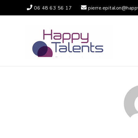
06 48 63 56 17
pierre.epitalon@happ
HA
ACTIVA