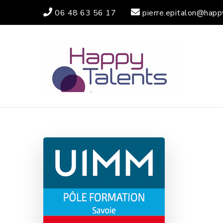
06 48 63 56 17
pierre.epitalon@happ
HA
ACTIVA