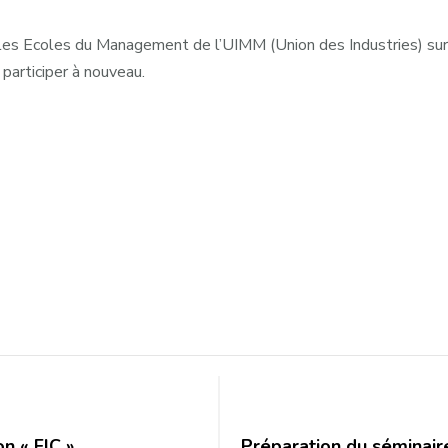
 les Ecoles du Management de l’UIMM (Union des Industries) sur 
 participer à nouveau.
n « FIC »
Préparation du séminai