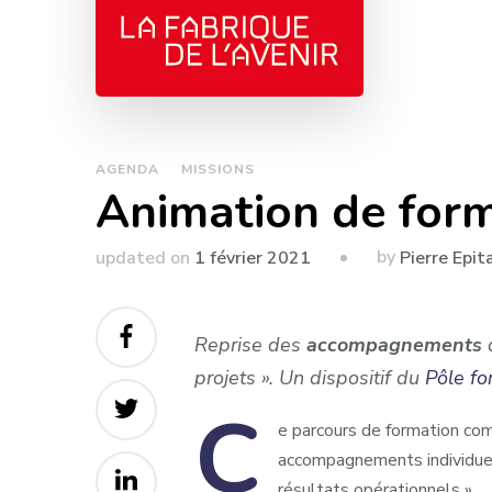
AGENDA
MISSIONS
Animation de for
by
updated on
1 février 2021
Pierre Epit
Reprise des
accompagnements
d
projets ». Un dispositif du
Pôle fo
C
e
parcours de formation com
accompagnements individuels
résultats opérationnels »